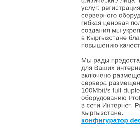
физические лица.
услуг: регистраци
серверного оборуд
гибкая ценовая по
создания мы укреп
в Кыргызстане бл
повышению качест
Мы рады предоста
для Ваших интерне
включено размещ
сервера размещен
100Mbit/s full-dup
оборудованию ProH
в сети Интернет. 
Кыргызстане.
конфигуратор ded