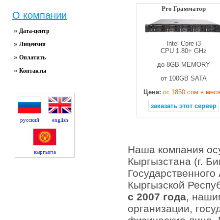
Pro Грамматор
О компании
»
Дата-центр
Intel Core-i3
»
Лицензии
CPU 1.80+ GHz
»
Оплатить
до 8GB MEMORY
»
Контакты
от 100GB SATA
Цена:
от 1850 сом в мес
заказать этот сервер
русский
english
Наша компания осу
кыргызча
Кыргызстана (г. Б
Государственного 
Кыргызской Респуб
с 2007 года
, наши
организации, госу