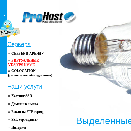
Сервера
»
СЕРВЕР В АРЕНДУ
»
ВИРТУАЛЬНЫЕ
VDS|VPS NVME
»
COLOCATION
(размещение оборудования)
Наши услуги
»
Хостинг SSD
»
Доменные имена
»
Бекап на FTP-сервер
Выделенные
»
SSL-сертификат
»
Интернет